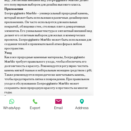
вид. Элегантный внешний вид Serpeggiante Marble делает
его популярным выбором для дизайна высокого класса.
Приложения
Serpeggiante Marble - универсальный природный камень,
который может быть использован в различных дизайнерских
приложениях. Он часто используется для напольных
покрытий, облицовки стен, столовых плит и декоративных
элементов. Его уникальная текстура и элегантный внешний вид
делают его отличным выбором для жилых и коммерческих
проектов. Serpeggiante Marble может быть использован для
создания теплой и привлекательной атмосферы в любом
пространстве.
Уход
Как и все природные каменные материалы, Serpeggiante
Marble требует правильного ухода, чтобы обеспечить его
долговечность и красоту. Рекомендуется регулярно чистить
камень мягкой тканью и нейтральным моющим средством с pH.
Также рекомендуется периодически запечатывать камень,
чтобы предотвратить пятна и повреждения. При правильном
уходе и обслуживании Serpeggiante Marble может
сохранить свою природную красоту и прочность на многие
годы.
Заключение
В заключение, Serpeggiante Marble - это вечный и
элегантный природный камень, который высоко ценят
WhatsApp
Export
Email
Address
архитекторы, дизайнеры и владельцы домов. Его уникальная
текстура, нюансы цвета и прочность делают его классическим
и вечным выбором для широкого спектра дизайнерских
приложений. При правильном уходе и обслуживании
Serpeggiante Marble может предоставить прекрасную и