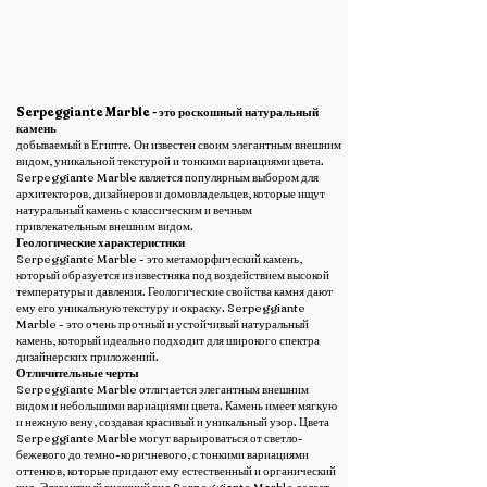
Serpeggiante Marble - это роскошный натуральный
камень
добываемый в Египте. Он известен своим элегантным внешним
видом, уникальной текстурой и тонкими вариациями цвета.
Serpeggiante Marble является популярным выбором для
архитекторов, дизайнеров и домовладельцев, которые ищут
натуральный камень с классическим и вечным
привлекательным внешним видом.
Геологические характеристики
Serpeggiante Marble - это метаморфический камень,
который образуется из известняка под воздействием высокой
температуры и давления. Геологические свойства камня дают
ему его уникальную текстуру и окраску. Serpeggiante
Marble - это очень прочный и устойчивый натуральный
камень, который идеально подходит для широкого спектра
дизайнерских приложений.
Отличительные черты
Serpeggiante Marble отличается элегантным внешним
видом и небольшими вариациями цвета. Камень имеет мягкую
и нежную вену, создавая красивый и уникальный узор. Цвета
Serpeggiante Marble могут варьироваться от светло-
бежевого до темно-коричневого, с тонкими вариациями
оттенков, которые придают ему естественный и органический