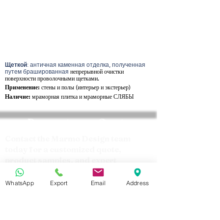
Щеткой
: античная каменная отделка, полученная
путем брашированная
непрерывной очистки
поверхности проволочными щетками.
Применение:
стены и полы (интерьер и экстерьер)
Наличие:
мраморная плитка и мраморные СЛЯБЫ
Request your Quote
Contact the Marmo Design team
today for a customized quote,
product samples, and expert
technical support tailored to your
project requirements.
WhatsApp
Export
Email
Address
Cellphone:
+201157207722
WhatsApp / Viper / Mobile No:
+20 10