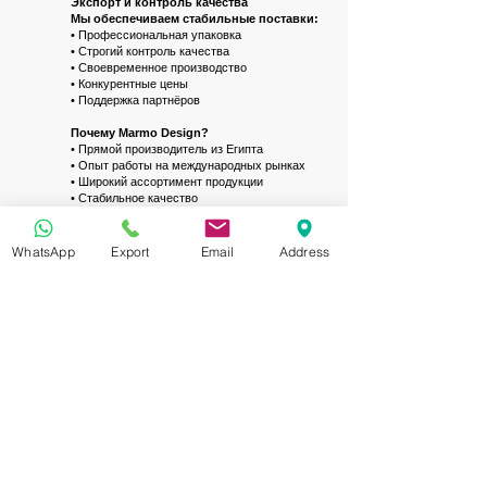
Экспорт и контроль качества
Мы обеспечиваем стабильные поставки:
• Профессиональная упаковка
• Строгий контроль качества
• Своевременное производство
• Конкурентные цены
• Поддержка партнёров
Почему Marmo Design?
• Прямой производитель из Египта
• Опыт работы на международных рынках
• Широкий ассортимент продукции
• Стабильное качество
• Долгосрочное сотрудничество
👉 Мы предлагаем современные решения из
WhatsApp
Export
Email
Address
натурального камня для стильных и
функциональных проектов.
Request your Quote
Contact the Marmo Design team