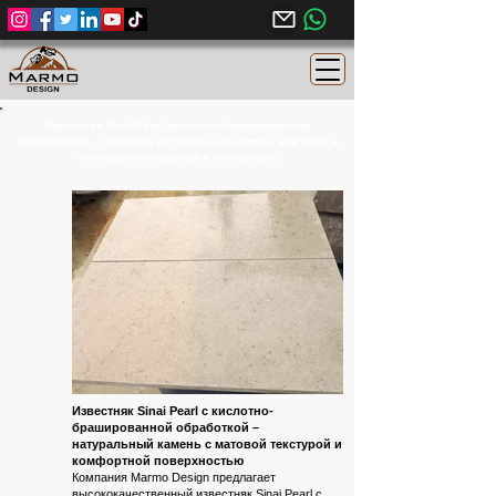
Известняк Sinai Pearl кислотно-брашированная
поверхность – матовый натуральный камень для пола и
облицовки интерьера и экстерьера
Известняк Sinai Pearl с кислотно-
брашированной обработкой –
натуральный камень с матовой текстурой и
комфортной поверхностью
Компания Marmo Design предлагает
высококачественный известняк Sinai Pearl с