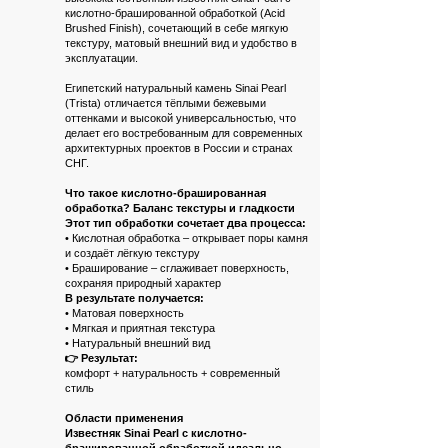
кислотно-брашированной обработкой (Acid
Brushed Finish), сочетающий в себе мягкую
текстуру, матовый внешний вид и удобство в
эксплуатации.
Египетский натуральный камень Sinai Pearl
(Trista) отличается тёплыми бежевыми
оттенками и высокой универсальностью, что
делает его востребованным для современных
архитектурных проектов в России и странах
СНГ.
Что такое кислотно-брашированная
обработка? Баланс текстуры и гладкости
Этот тип обработки сочетает два процесса:
• Кислотная обработка – открывает поры камня
и создаёт лёгкую текстуру
• Браширование – сглаживает поверхность,
сохраняя природный характер
В результате получается:
• Матовая поверхность
• Мягкая и приятная текстура
• Натуральный внешний вид
👉 Результат:
комфорт + натуральность + современный
стиль
Области применения
Известняк Sinai Pearl с кислотно-
брашированной обработкой идеально