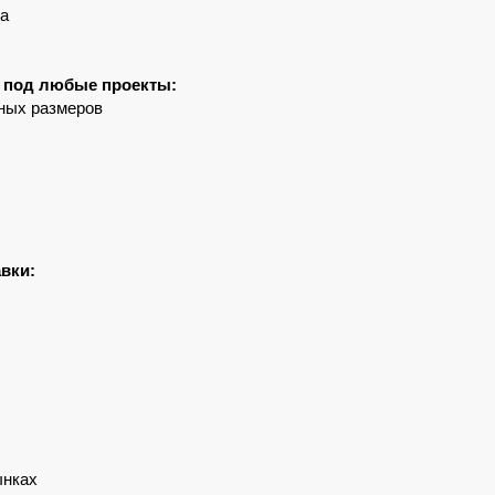
ра
я под любые проекты:
ных размеров
вки:
ынках