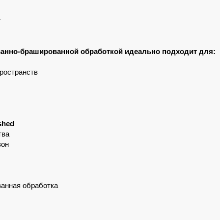
т
рованно-брашированной обработкой идеально подходит для:
ространств
shed
тва
зон
ванная обработка