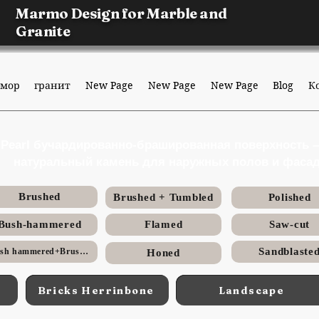
Marmo Design for Marble and
Granite
мор
гранит
New Page
New Page
New Page
Blog
К
i Pearl бучардированно-брашированная поверхность 
натуральный камень для наружных полов и фаса
Brushed
Brushed + Tumbled
Polished
Bush-hammered
Flamed
Saw-cut
Sandblaste
Bush hammered+Brushed
Honed
Bricks Herrinbone
Landscape