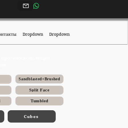
онтакты
Dropdown
Dropdown
– противоскользящий
дов
Sandblasted+Brushed
Split Face
d
Tumbled
Cubes